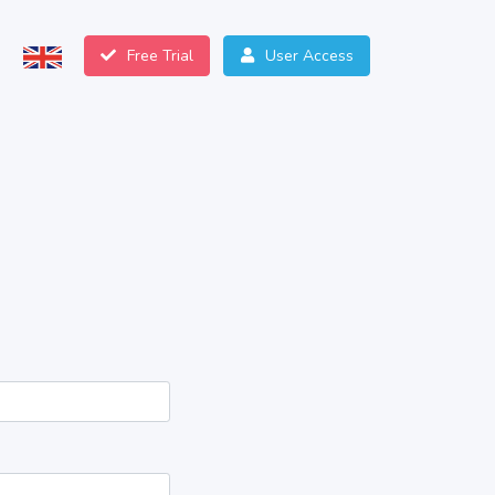
Free Trial
User Access